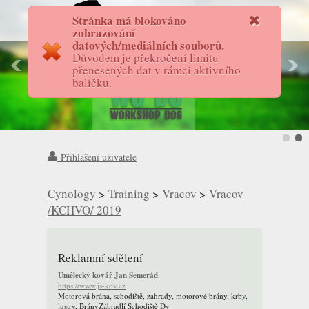
Stránka má blokováno
FotostoryAS
zobrazování
datových/mediálních souborů.
Důvodem je překročení limitu
přenesených dat v rámci aktivního
balíčku.
Přihlášení uživatele
Cynology
>
Training
>
Vracov
>
Vracov
/KCHVO/ 2019
Reklamní sdělení
Umělecký kovář Jan Semerád
https://www.js-kov.cz
Motorová brána, schodiště, zahrady, motorové brány, krby,
lustry, BrányZábradlí Schodiště Dv