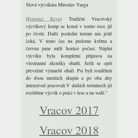
Slová výcvikára Miroslav Varga
(
Potomci Reye
)
Tradiční Vracovský
výcvikový kemp se konal v tomto roce již
po čtvrté. Další poslední termín nás ještě
čeká. V tento čas na prelome května a
června jsme měli horúce počasí. Náplní
výcviku byla kompletní příprava na
všestranné zkoušky ohařů. Sešli se opět
převážně výmarští ohaři. Psi byli rozděleni
do dvou menších skupin a po oba dny
intenzivně pracovali.V dalších termínech již
rozšíříme výcvik o práci v lese a na vodě."
Vracov 2017
Vracov 2018