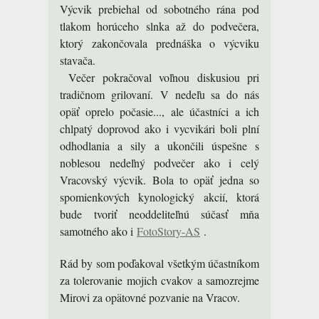
Výcvik prebiehal od sobotného rána pod
tlakom horúceho slnka až do podvečera,
ktorý zakončovala prednáška o výcviku
stavača.
Večer pokračoval voľnou diskusiou pri
tradičnom grilovaní. V nedeľu sa do nás
opäť oprelo počasie..., ale účastníci a ich
chlpatý doprovod ako i vycvikári boli plní
odhodlania a sily a ukončili úspešne s
noblesou nedeľný podvečer ako i celý
Vracovský výcvik. Bola to opäť jedna so
spomienkových kynologický akcií, ktorá
bude tvoriť neoddeliteľnú súčasť mňa
samotného ako i
FotoStory-AS
.
Rád by som poďakoval všetkým účastníkom
za tolerovanie mojich cvakov a samozrejme
Mirovi za opätovné pozvanie na Vracov.