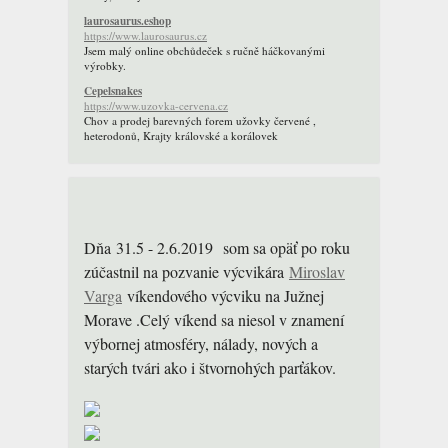
laurosaurus.eshop
https://www.laurosaurus.cz
Jsem malý online obchůdeček s ručně háčkovanými
výrobky.
Cepelsnakes
https://www.uzovka-cervena.cz
Chov a prodej barevných forem užovky červené ,
heterodonů, Krajty královské a korálovek
Dňa 31.5 - 2.6.2019 som sa opäť po roku
zúčastnil na pozvanie výcvikára
Miroslav
Varga
víkendového výcviku na Južnej
Morave .Celý víkend sa niesol v znamení
výbornej atmosféry, nálady, nových a
starých tvári ako i štvornohých parťákov.