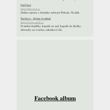
FinVizor
https://finvizor.cz
Online reporty z účetního software Pohoda. Na klik.
Šatoli.cz - šijeme kvalitně
https://www.satoli.cz
Svatební doplňky, kapsáře na zeď, kapsáře do školky,
ubrousky na svačinu, zakázkové šití.
Facebook album