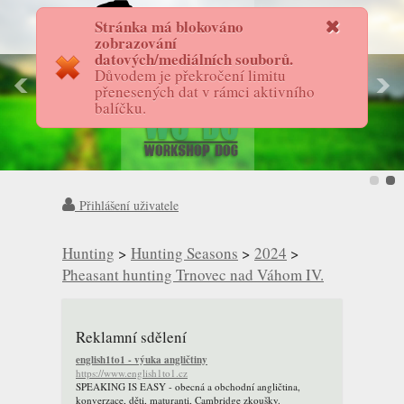
Stránka má blokováno
FotostoryAS
zobrazování
datových/mediálních souborů.
Důvodem je překročení limitu
přenesených dat v rámci aktivního
balíčku.
Přihlášení uživatele
Hunting
>
Hunting Seasons
>
2024
>
Pheasant hunting Trnovec nad Váhom IV.
Reklamní sdělení
english1to1 - výuka angličtiny
https://www.english1to1.cz
SPEAKING IS EASY - obecná a obchodní angličtina,
konverzace, děti, maturanti, Cambridge zkoušky.