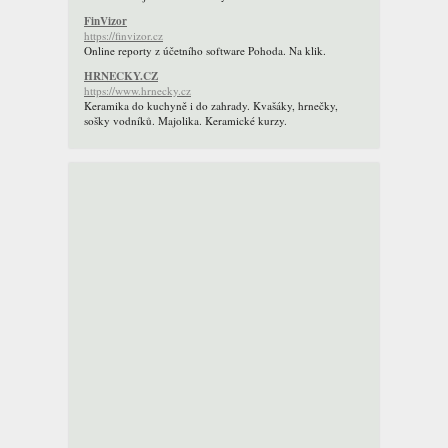
FinVizor
https://finvizor.cz
Online reporty z účetního software Pohoda. Na klik.
HRNECKY.CZ
https://www.hrnecky.cz
Keramika do kuchyně i do zahrady. Kvašáky, hrnečky,
sošky vodníků. Majolika. Keramické kurzy.