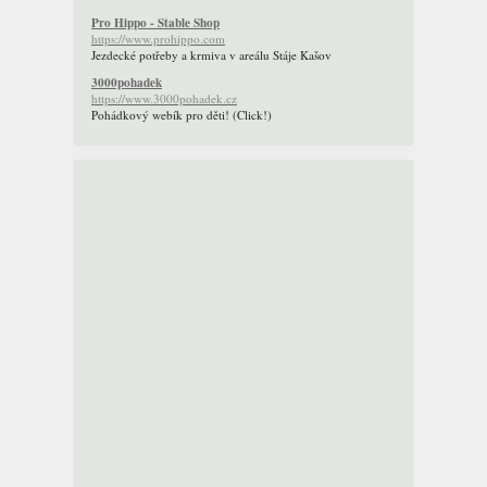
Pro Hippo - Stable Shop
https://www.prohippo.com
Jezdecké potřeby a krmiva v areálu Stáje Kašov
3000pohadek
https://www.3000pohadek.cz
Pohádkový webík pro děti! (Click!)