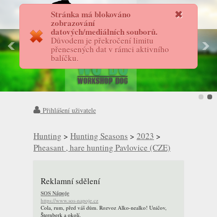
Stránka má blokováno
FotostoryAS
zobrazování
datových/mediálních souborů.
Důvodem je překročení limitu
přenesených dat v rámci aktivního
balíčku.
Přihlášení uživatele
Hunting
>
Hunting Seasons
>
2023
>
Pheasant , hare hunting Pavlovice (CZE)
Reklamní sdělení
SOS Nápoje
https://www.sos-napoje.cz
Cola, rum, před váš dům. Rozvoz Alko-nealko! Uničov,
Šternberk a okolí.