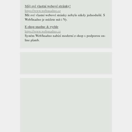
Měj své vlastní webové stránky!
https://www.websnadno.cz
Mít své vlastní webové stránky nebylo nikdy jednodušší. S
WebSnadno je můžete mít i Vy.
E-shop snadno & rychle
https://www.websnadno.cz
Systém WebSnadno nabízí moderní e-shop s podporou on-
line plateb.