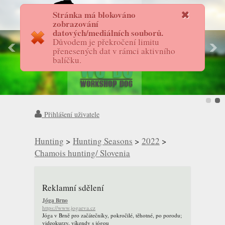
Stránka má blokováno
FotostoryAS
zobrazování
datových/mediálních souborů.
Důvodem je překročení limitu
přenesených dat v rámci aktivního
balíčku.
Přihlášení uživatele
Hunting
>
Hunting Seasons
>
2022
>
Chamois hunting/ Slovenia
Reklamní sdělení
Jóga Brno
https://www.jogaeva.cz
Jóga v Brně pro začátečníky, pokročilé, těhotné, po porodu;
videokurzy, víkendy s jógou