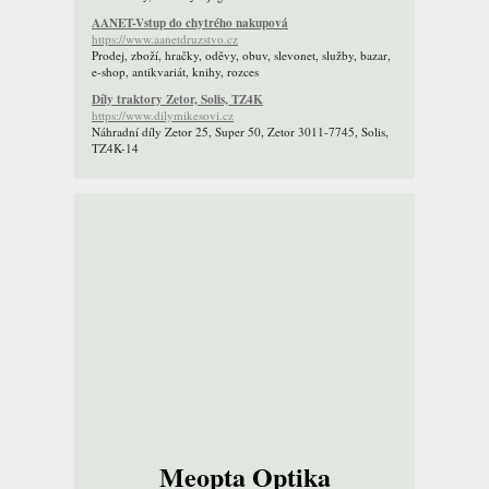
AANET-Vstup do chytrého nakupová
https://www.aanetdruzstvo.cz
Prodej, zboží, hračky, oděvy, obuv, slevonet, služby, bazar,
e-shop, antikvariát, knihy, rozces
Díly traktory Zetor, Solis, TZ4K
https://www.dilymikesovi.cz
Náhradní díly Zetor 25, Super 50, Zetor 3011-7745, Solis,
TZ4K-14
Meopta Optika