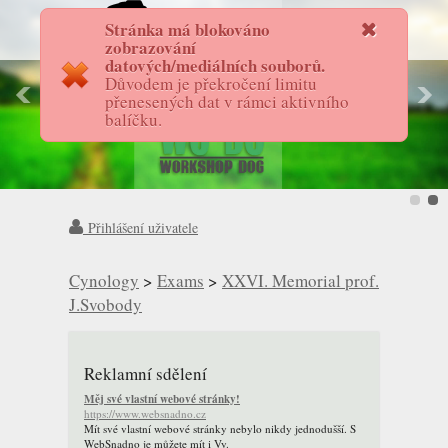
Stránka má blokováno
FotostoryAS
zobrazování
datových/mediálních souborů.
Důvodem je překročení limitu
přenesených dat v rámci aktivního
balíčku.
Přihlášení uživatele
Cynology
>
Exams
>
XXVI. Memorial prof.
J.Svobody
Reklamní sdělení
Měj své vlastní webové stránky!
https://www.websnadno.cz
Mít své vlastní webové stránky nebylo nikdy jednodušší. S
WebSnadno je můžete mít i Vy.