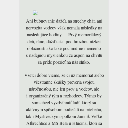
Ani bubnovanie dažďa na strechy chát, ani
nervozita vodcov však nemala následky na
nasledujúce hodiny... . Prvý memoriálový
deň, ráno, dážď ustal pod hrozbou nízkej
oblačnosti ako také pochmúrne memento
s nádejnou myšlienkou že aspoň na chvíľu
sa príde pozrieť na nás slnko.
Všetci dobre vieme, že či už memoriál alebo
všestranné skúšky preveria svojou
náročnosťou, nie len psov a vodcov, ale
i organizačný tým a rozhodcov. Týmto by
som chcel vyzdvihnúť ľudí, ktorý sa
aktívnym spôsobom podieľali na priebehu,
tak i Mysliveckým spolkom Jamník Veľké
Albrechtice a MS Bělá u Hlučína, ktorí sa