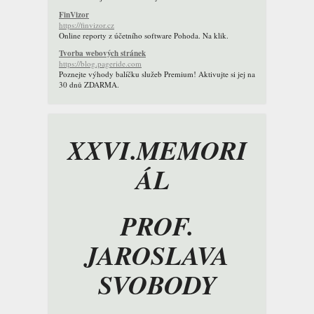
FinVizor
https://finvizor.cz
Online reporty z účetního software Pohoda. Na klik.
Tvorba webových stránek
https://blog.pageride.com
Poznejte výhody balíčku služeb Premium! Aktivujte si jej na
30 dnů ZDARMA.
XXVI.MEMORI
ÁL
PROF.
JAROSLAVA
SVOBODY