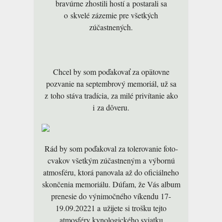
bravúrne zhostili hostí a postarali sa
o skvelé zázemie pre všetkých
zúčastnených.
Chcel by som poďakovať za opätovne
pozvanie na septembrový memoriál, už sa
z toho stáva tradícia, za milé privítanie ako
i za dôveru.
Rád by som poďakoval za tolerovanie foto-
cvakov všetkým zúčastneným a výbornú
atmosféru, ktorá panovala až do oficiálneho
skončenia memoriálu. Dúfam, že Vás album
prenesie do výnimočného víkendu 17-
19.09.20221 a užijete si trošku tejto
atmosféry kynologického sviatku