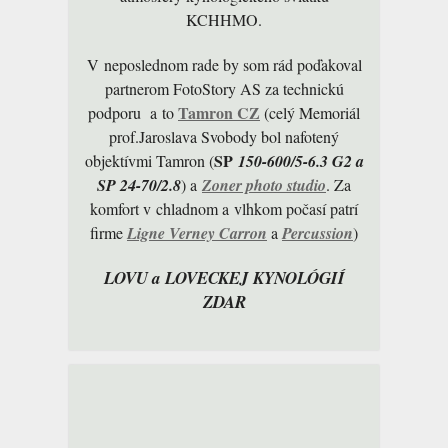
KCHHMO.
V neposlednom rade by som rád poďakoval
partnerom FotoStory AS za technickú
Tamron CZ
podporu a to
(celý Memoriál
prof.Jaroslava Svobody bol nafotený
SP
objektívmi Tamron (
150-600/5-6.3 G2 a
SP 24-70/2.8
) a
Zoner photo studio
. Za
komfort v chladnom a vlhkom počasí patrí
firme
Ligne Verney Carron
a
Percussion
)
LOVU a LOVECKEJ KYNOLÓGIÍ
ZDAR