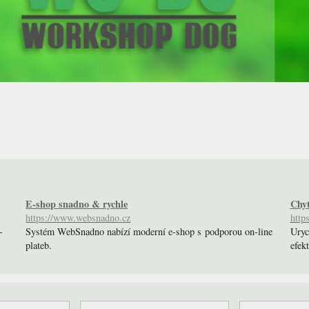
E-shop snadno & rychle
Chyt
https://www.websnadno.cz
http
-
Systém WebSnadno nabízí moderní e-shop s podporou on-line
Uryc
plateb.
efek