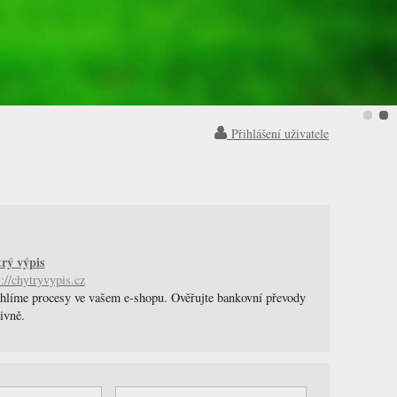
Přihlášení uživatele
rý výpis
s://chytryvypis.cz
hlíme procesy ve vašem e-shopu. Ověřujte bankovní převody
tivně.