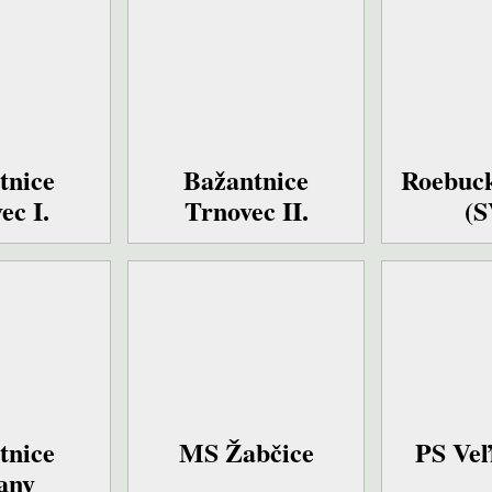
tnice
Bažantnice
Roebuc
ec I.
Trnovec II.
(
tnice
MS Žabčice
PS Ve
any