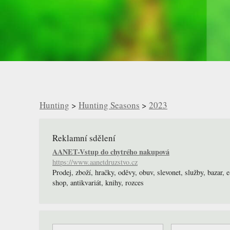
Hunting
>
Hunting Seasons
>
2023
Reklamní sdělení
AANET-Vstup do chytrého nakupová
https://www.aanetdruzstvo.cz
Prodej, zboží, hračky, oděvy, obuv, slevonet, služby, bazar, e
shop, antikvariát, knihy, rozces