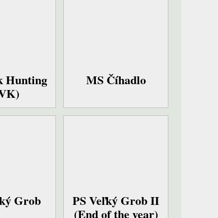
k Hunting
MS Číhadlo
SVK)
ľký Grob
PS Veľký Grob II
(End of the year)