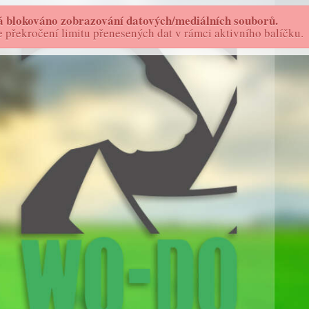
 blokováno zobrazování datových/mediálních souborů.
FOTOSTORY - AS
WO-DO
překročení limitu přenesených dat v rámci aktivního balíčku.