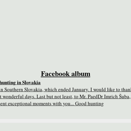
Facebook album
hunting in Slovakia
n Southern Slovakia, which ended January. I would like to than
wonderful days. Last but not least, to Mr. PaedDr Imrich Šuba, 
spent exceptional moments with you... Good hunting