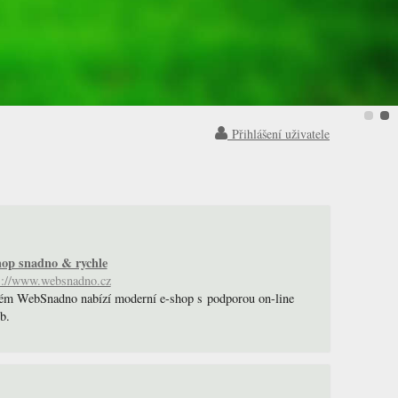
Přihlášení uživatele
op snadno & rychle
s://www.websnadno.cz
ém WebSnadno nabízí moderní e-shop s podporou on-line
b.