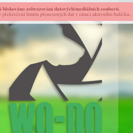
 blokováno zobrazování datových/mediálních souborů.
FOTOSTORY - AS
WO-DO
překročení limitu přenesených dat v rámci aktivního balíčku.