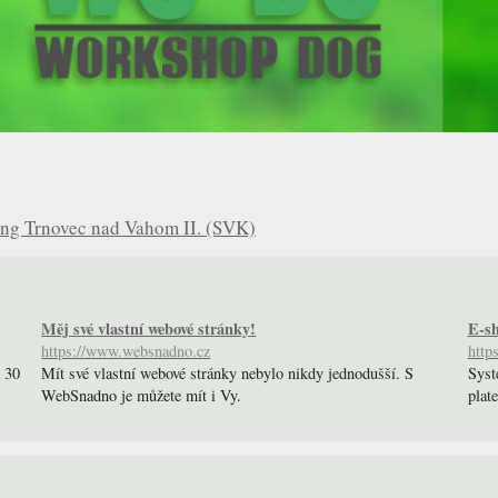
ing Trnovec nad Vahom II. (SVK)
Měj své vlastní webové stránky!
E-sh
https://www.websnadno.cz
http
a 30
Mít své vlastní webové stránky nebylo nikdy jednodušší. S
Syst
WebSnadno je můžete mít i Vy.
plate