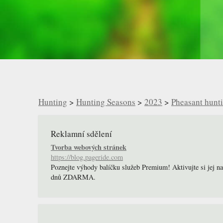
Hunting
>
Hunting Seasons
>
2023
>
Pheasant hunt
Reklamní sdělení
Tvorba webových stránek
https://blog.pageride.com
Poznejte výhody balíčku služeb Premium! Aktivujte si jej n
dnů ZDARMA.