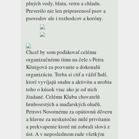
plných vody, blata, vetru a chladu.
Preverilo nie len pripravenosť psov a
psovodov ale i rozhodcov a koróny.
Chcel by som poďakovať celému
organizačnému tímu na čele s Petra
Königová za pozvanie a dokonalú
organizáciu. Treba si ctiť a vážiť ľudí,
ktorí vyvíjajú snahu a aktivitu a urobia
toho o kúsok viac ako je od nich
žiadané. Celému Klubu chovatelů
hrubosrstých a maďarských ohařů,
Petrovi Novotnému za opätovnú dôveru
a hlavne za neskutočne milé privítanie
a prekvapenie ktoré mi zobrali slová z
úst. A v neposlednom rade všetkým