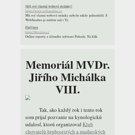
Měj své vlastní webové stránky!
https://www.websnadno.cz
Mít své vlastní webové stránky nebylo nikdy jednodušší. S
WebSnadno je můžete mít i Vy.
FinVizor
https://finvizor.cz
Online reporty z účetního software Pohoda. Na klik.
Memoriál MVDr.
Jiřího Michálka
VIII.
Tak, ako každý rok i tento rok
som prijal pozvanie na kynologickú
udalosť, ktorú organizoval
Klub
chovatelů hrubosrstých a maďarských