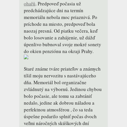
ohařů
. Predpoveď počasia už
predchádzajúce dni na termín
memoriálu nebola moc priaznivá. Po
príchode na miesto, predpoveď bola
naozaj presná. Od piatku večera, keď
bolo losovanie a zahájenie, už dážď
úpenlivo bubnoval svoje mokré sonety
do okien penziónu na okraji Prahy.
Staré známe tváre priateľov a známych
tíšil moju nervozitu s nastávajúceho
dňa. Memoriál bol organizačne
zvládnutý na výbornú. Jedinou chybou
bolo počasie, ale tomu sa zabrániť
nedalo, jedine ak dobrou náladou a
perfektnou atmosférou , čo sa teda
úspešne podarilo splniť počas dvoch
veľmi náročných skúškových dní