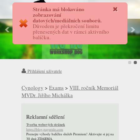
Stránka má blokováno
FotostoryAS
zobrazování
datových/mediálních souborů.
Důvodem je překročení limitu
přenesených dat v rámci aktivního
balíčku.
Přihlášení uživatele
Cynology
>
Exams
>
VIII. ročník Memoriál
MVDr. Jiřího Michálka
Reklamní sdělení
Tvorba webových stránek
https://blog.pageride.com
Poznejte výhody balíčku služeb Premium! Aktivujte si jej na
30 dnů ZDARMA.