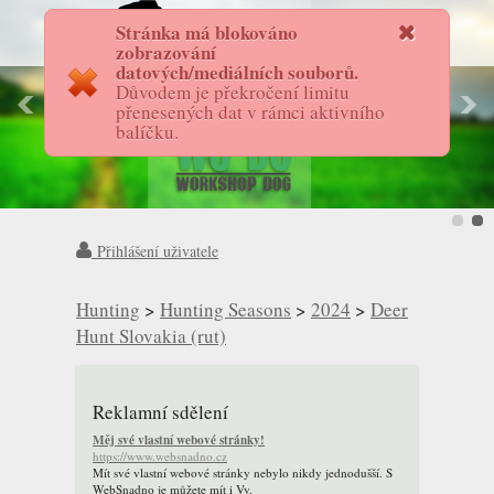
Stránka má blokováno
FotostoryAS
zobrazování
datových/mediálních souborů.
Důvodem je překročení limitu
přenesených dat v rámci aktivního
balíčku.
Přihlášení uživatele
Hunting
>
Hunting Seasons
>
2024
>
Deer
Hunt Slovakia (rut)
Reklamní sdělení
Měj své vlastní webové stránky!
https://www.websnadno.cz
Mít své vlastní webové stránky nebylo nikdy jednodušší. S
WebSnadno je můžete mít i Vy.