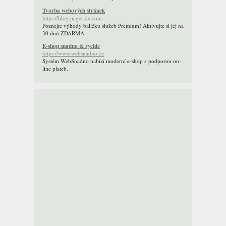
Tvorba webových stránek
https://blog.pageride.com
Poznejte výhody balíčku služeb Premium! Aktivujte si jej na
30 dnů ZDARMA.
E-shop snadno & rychle
https://www.websnadno.cz
Systém WebSnadno nabízí moderní e-shop s podporou on-
line plateb.