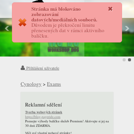
Stránka má blokováno
FotostoryAS
zobrazování
datových/mediálních souborů.
Důvodem je překročení limitu
přenesených dat v rámci aktivního
balíčku.
Přihlášení uživatele
Cynology
>
Exams
Reklamní sdělení
Tvorba webových stránek
https://blog.pageride.com
Poznejte výhody balíčku služeb Premium! Aktivujte si jej na
30 dnů ZDARMA.
Měj své vlastní webové stránky!