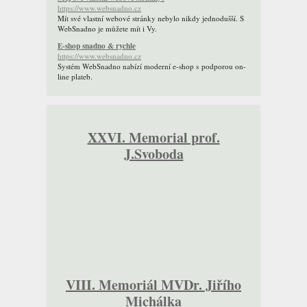
https://www.websnadno.cz
Mít své vlastní webové stránky nebylo nikdy jednodušší. S
WebSnadno je můžete mít i Vy.
E-shop snadno & rychle
https://www.websnadno.cz
Systém WebSnadno nabízí moderní e-shop s podporou on-
line plateb.
XXVI. Memorial prof.
J.Svoboda
VIII. Memoriál MVDr. Jiřího
Michálka