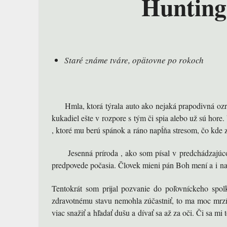
Hunting
Staré známe tváre, opätovne po rokoch
Hmla, ktorá týrala auto ako nejaká prapodivná ozrutn
kukadiel ešte v rozpore s tým či spia alebo už sú hore
, ktoré mu berú spánok a ráno napĺňa stresom, čo kde
Jesenná príroda , ako som písal v predchádzajúcom
predpovede počasia. Človek mieni pán Boh mení a i na
Tentokrát som prijal pozvanie do poľovníckeho sp
zdravotnému stavu nemohla zúčastniť, to ma moc mrzí.
viac snažiť a hľadať dušu a dívať sa až za oči. Či sa mi 