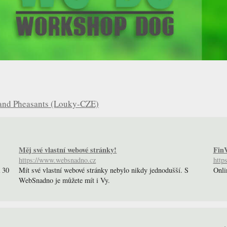
and Pheasants (Louky-CZE)
Měj své vlastní webové stránky!
FinV
https://www.websnadno.cz
https
a 30
Mít své vlastní webové stránky nebylo nikdy jednodušší. S
Onli
WebSnadno je můžete mít i Vy.