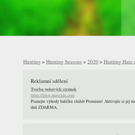
Hunting
>
Hunting Seasons
>
2020
>
Hunting Hare 
Reklamní sdělení
Tvorba webových stránek
https://blog.pageride.com
Poznejte výhody balíčku služeb Premium! Aktivujte si jej n
dnů ZDARMA.