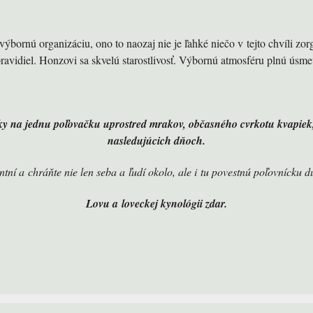
výbornú organizáciu, ono to naozaj nie je ľahké niečo v tejto chvíli zo
ravidiel. Honzovi sa skvelú starostlivosť. Výbornú atmosféru plnú úsme
ky na jednu poľovačku uprostred mrakov, občasného cvrkotu kvapiek
nasledujúcich dňoch.
tní a chráňte nie len seba a ľudí okolo, ale i tu povestnú poľovnícku duš
Lovu a loveckej kynológii zdar.