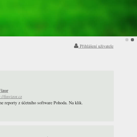
Přihlášení uživatele
izor
://finvizor.cz
ne reporty z účetního software Pohoda. Na klik.