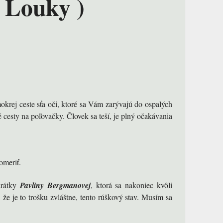
 Louky )
krej ceste sťa oči, ktoré sa Vám zarývajú do ospalých
 cesty na poľovačky. Človek sa teší, je plný očakávania
omeriť.
rátky
Pavliny Bergmanovej
, ktorá sa nakoniec kvôli
e je to trošku zvláštne, tento rúškový stav. Musím sa