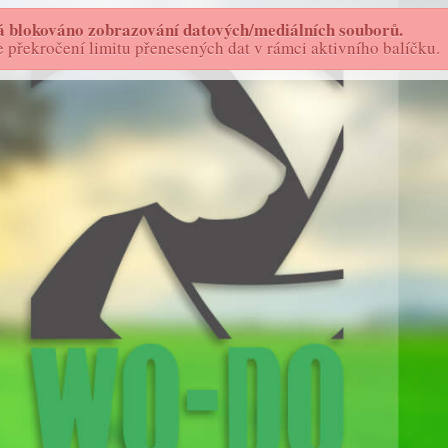
 blokováno zobrazování datových/mediálních souborů.
FOTOSTORY - AS
WO-DO
překročení limitu přenesených dat v rámci aktivního balíčku.