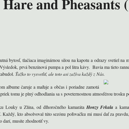
 Hare and Pheasants (
á bytosť, tlačiaca imaginárnou silou na kapotu a odrazy svetiel na mo
. Výsledok, prvá benzínová pumpa a pol litra kávy. Bavia ma tieto ranné
 zabudol.
Ťažko to vysvetliť, ale toto asi zažíva každý z Nás.
 albume čaruje a maľuje a občas i poriadne zamotá
priek tomu je plný odhodlania sa s poveternostnou atmosférou trosku p
olku Louky u Zlína, od dlhoročného kamaráta
Honzy Frkala
a kama
 Každý, kto absolvoval túto sezónu poľovačku mi musí dať za pravdu, ž
to darí, musíte zhodnotiť vy.