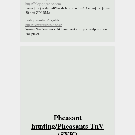
https://blog.pageride.com
Poznejte výhody balíčku služeb Premium! Aktivujte si jej na
30 dnů ZDARMA.
E-shop snadno & rychle
https://www.websnadno.cz
Systém WebSnadno nabízí moderní e-shop s podporou on-
line plateb.
Pheasant
hunting/Pheasants TnV
(SVK)