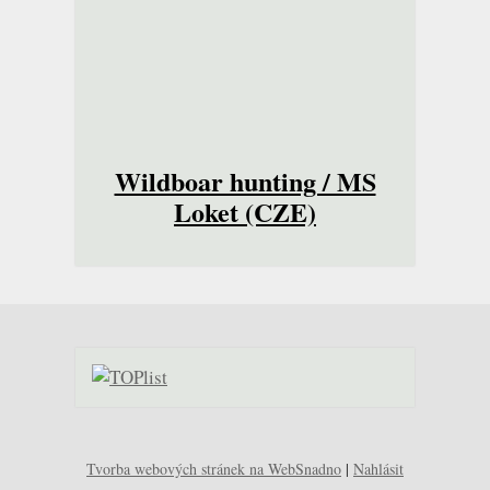
Wildboar hunting / MS
Loket (CZE)
Tvorba webových stránek na WebSnadno
|
Nahlásit