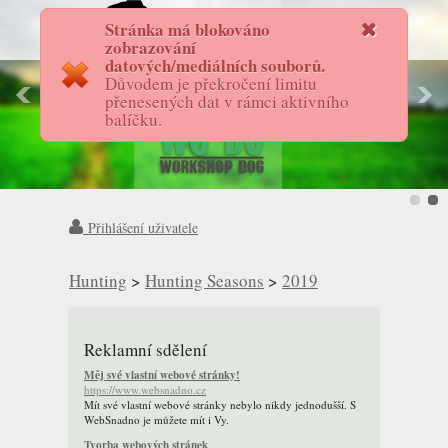
Stránka má blokováno
FotostoryAS
zobrazování
datových/mediálních souborů.
Důvodem je překročení limitu
přenesených dat v rámci aktivního
balíčku.
Přihlášení uživatele
Hunting
>
Hunting Seasons
>
2019
Reklamní sdělení
Měj své vlastní webové stránky!
https://www.websnadno.cz
Mít své vlastní webové stránky nebylo nikdy jednodušší. S
WebSnadno je můžete mít i Vy.
Tvorba webových stránek