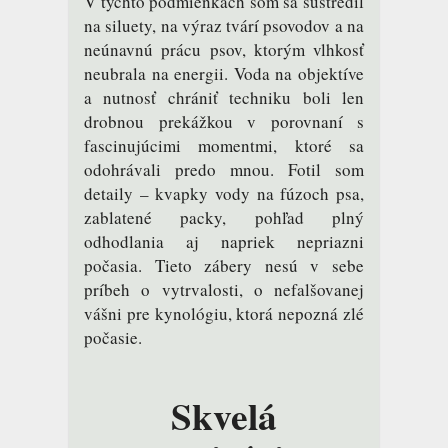
V týchto podmienkach som sa sústredil
na siluety, na výraz tvárí psovodov a na
neúnavnú prácu psov, ktorým vlhkosť
neubrala na energii. Voda na objektíve
a nutnosť chrániť techniku boli len
drobnou prekážkou v porovnaní s
fascinujúcimi momentmi, ktoré sa
odohrávali predo mnou. Fotil som
detaily – kvapky vody na fúzoch psa,
zablatené packy, pohľad plný
odhodlania aj napriek nepriazni
počasia. Tieto zábery nesú v sebe
príbeh o vytrvalosti, o nefalšovanej
vášni pre kynológiu, ktorá nepozná zlé
počasie.
Skvelá