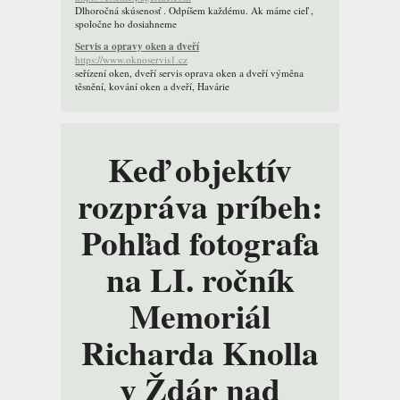
Dlhoročná skúsenosť . Odpíšem každému. Ak máme cieľ ,
spoločne ho dosiahneme
Servis a opravy oken a dveří
https://www.oknoservis1.cz
seřízení oken, dveří servis oprava oken a dveří výměna
těsnění, kování oken a dveří, Havárie
Keď objektív
rozpráva príbeh:
Pohľad fotografa
na LI. ročník
Memoriál
Richarda Knolla
v Ždár nad