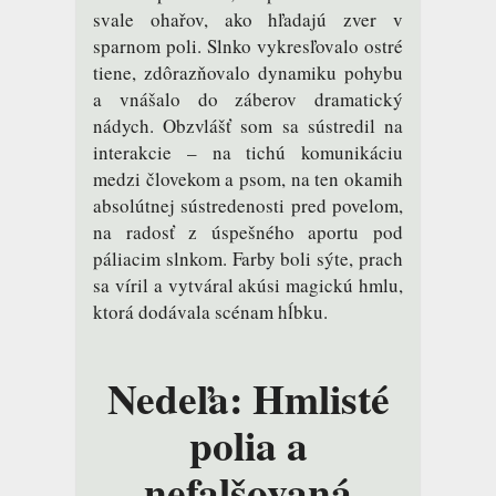
svale ohařov, ako hľadajú zver v
sparnom poli. Slnko vykresľovalo ostré
tiene, zdôrazňovalo dynamiku pohybu
a vnášalo do záberov dramatický
nádych. Obzvlášť som sa sústredil na
interakcie – na tichú komunikáciu
medzi človekom a psom, na ten okamih
absolútnej sústredenosti pred povelom,
na radosť z úspešného aportu pod
páliacim slnkom. Farby boli sýte, prach
sa víril a vytváral akúsi magickú hmlu,
ktorá dodávala scénam hĺbku.
Nedeľa: Hmlisté
polia a
nefalšovaná