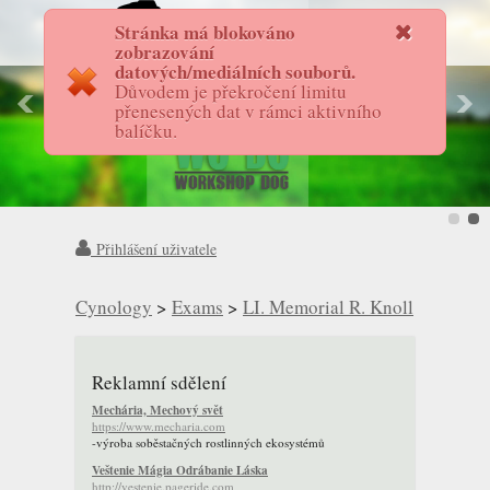
Stránka má blokováno
FotostoryAS
zobrazování
datových/mediálních souborů.
Důvodem je překročení limitu
přenesených dat v rámci aktivního
balíčku.
Přihlášení uživatele
Cynology
>
Exams
>
LI. Memorial R. Knoll
Reklamní sdělení
Mechária, Mechový svět
https://www.mecharia.com
-výroba soběstačných rostlinných ekosystémů
Veštenie Mágia Odrábanie Láska
http://vestenie.pageride.com