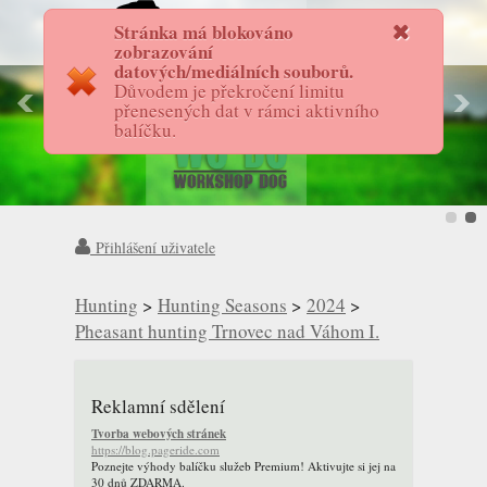
Stránka má blokováno
FotostoryAS
zobrazování
datových/mediálních souborů.
Důvodem je překročení limitu
přenesených dat v rámci aktivního
balíčku.
Přihlášení uživatele
Hunting
>
Hunting Seasons
>
2024
>
Pheasant hunting Trnovec nad Váhom I.
Reklamní sdělení
Tvorba webových stránek
https://blog.pageride.com
Poznejte výhody balíčku služeb Premium! Aktivujte si jej na
30 dnů ZDARMA.