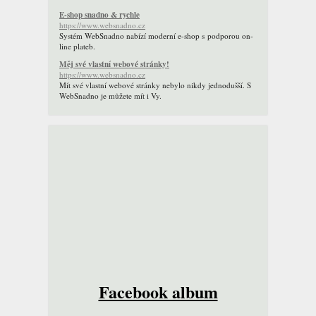
E-shop snadno & rychle
https://www.websnadno.cz
Systém WebSnadno nabízí moderní e-shop s podporou on-
line plateb.
Měj své vlastní webové stránky!
https://www.websnadno.cz
Mít své vlastní webové stránky nebylo nikdy jednodušší. S
WebSnadno je můžete mít i Vy.
Facebook album