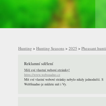
Hunting
>
Hunting Seasons
>
2025
>
Pheasant hunt
Reklamní sdělení
Měj své vlastní webové stránky!
https://www.websnadno.cz
Mít své vlastní webové stránky nebylo nikdy jednodušší. S
WebSnadno je můžete mít i Vy.