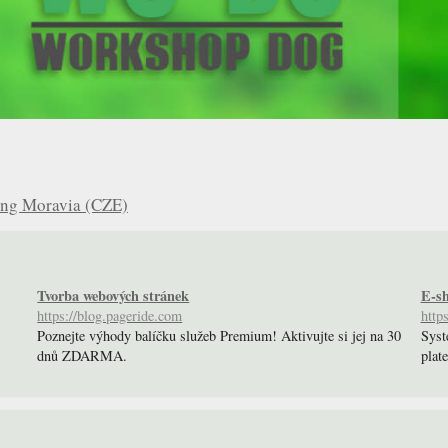
ing Moravia (CZE)
Tvorba webových stránek
E-sh
https://blog.pageride.com
http
Poznejte výhody balíčku služeb Premium! Aktivujte si jej na 30
Syst
dnů ZDARMA.
plate