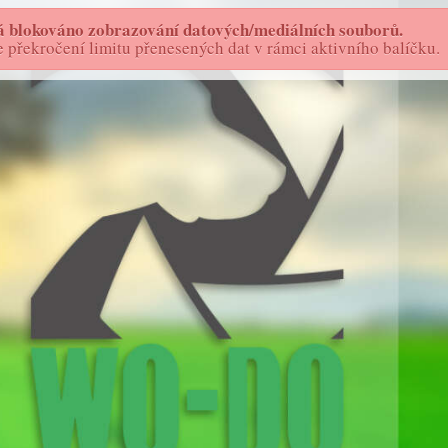
 blokováno zobrazování datových/mediálních souborů.
FOTOSTORY - AS
WO-DO
překročení limitu přenesených dat v rámci aktivního balíčku.