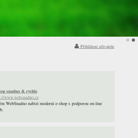
Přihlášení uživatele
op snadno & rychle
s://www.websnadno.cz
ém WebSnadno nabízí moderní e-shop s podporou on-line
b.