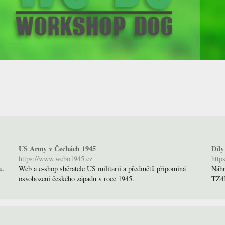
US Army v Čechách 1945
Díly
https://www.webo1945.cz
http
u,
Web a e-shop sběratele US militarií a předmětů připomíná
Náhr
osvobození českého západu v roce 1945.
TZ4