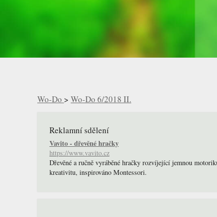
Wo-Do
>
Wo-Do 6/2018 II.
Reklamní sdělení
Vavito - dřevěné hračky
https://www.vavito.cz
Dřevěné a ručně vyráběné hračky rozvíjející jemnou motorik
kreativitu, inspirováno Montessori.