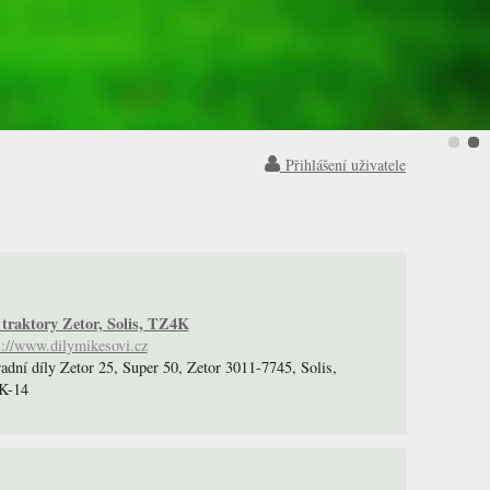
Přihlášení uživatele
 traktory Zetor, Solis, TZ4K
s://www.dilymikesovi.cz
adní díly Zetor 25, Super 50, Zetor 3011-7745, Solis,
K-14