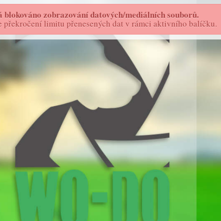
 blokováno zobrazování datových/mediálních souborů.
FOTOSTORY - AS
WO-DO
překročení limitu přenesených dat v rámci aktivního balíčku.