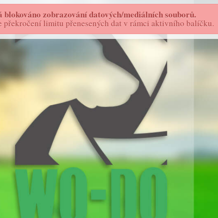
 blokováno zobrazování datových/mediálních souborů.
FOTOSTORY - AS
WO-DO
překročení limitu přenesených dat v rámci aktivního balíčku.