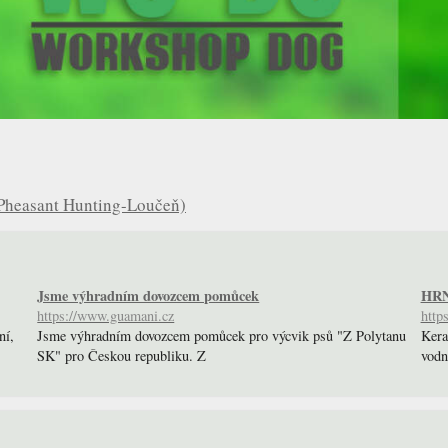
Pheasant Hunting-Loučeň)
Jsme výhradním dovozcem pomůcek
HR
https://www.guamani.cz
http
ní,
Jsme výhradním dovozcem pomůcek pro výcvik psů "Z Polytanu
Kera
SK" pro Českou republiku. Z
vodn