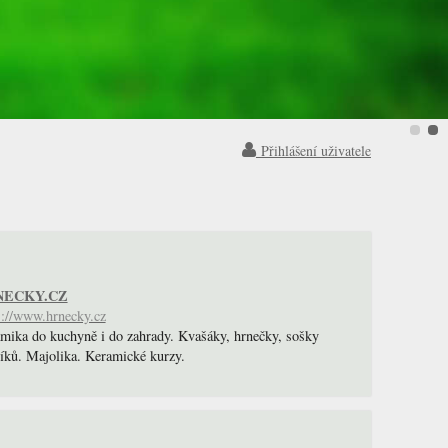
Přihlášení uživatele
NECKY.CZ
s://www.hrnecky.cz
mika do kuchyně i do zahrady. Kvašáky, hrnečky, sošky
íků. Majolika. Keramické kurzy.