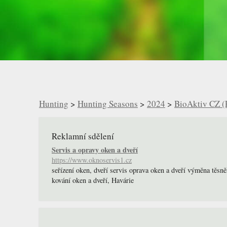
Hunting
>
Hunting Seasons
>
2024
>
BioAktiv CZ (
Reklamní sdělení
Servis a opravy oken a dveří
https://www.oknoservis1.cz
seřízení oken, dveří servis oprava oken a dveří výměna těsně
kování oken a dveří, Havárie