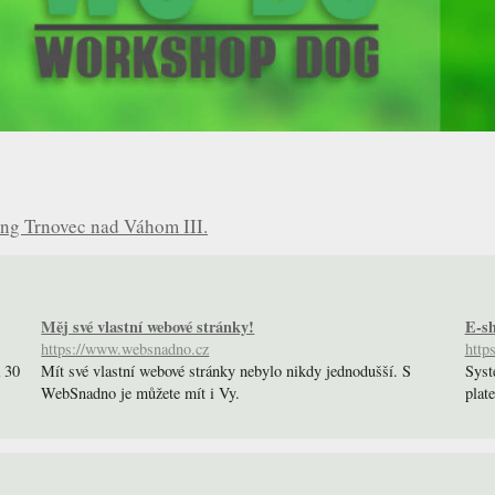
ing Trnovec nad Váhom III.
Měj své vlastní webové stránky!
E-sh
https://www.websnadno.cz
http
a 30
Mít své vlastní webové stránky nebylo nikdy jednodušší. S
Syst
WebSnadno je můžete mít i Vy.
plate