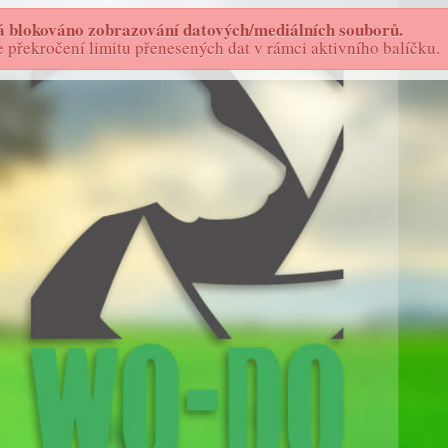
 blokováno zobrazování datových/mediálních souborů.
FOTOSTORY - AS
WO-DO
překročení limitu přenesených dat v rámci aktivního balíčku.