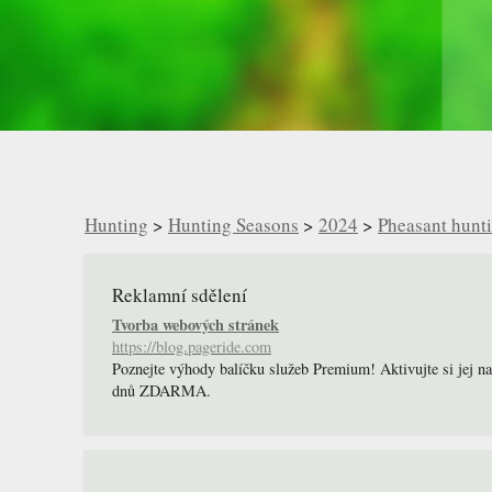
Hunting
>
Hunting Seasons
>
2024
>
Pheasant hunt
Reklamní sdělení
Tvorba webových stránek
https://blog.pageride.com
Poznejte výhody balíčku služeb Premium! Aktivujte si jej n
dnů ZDARMA.