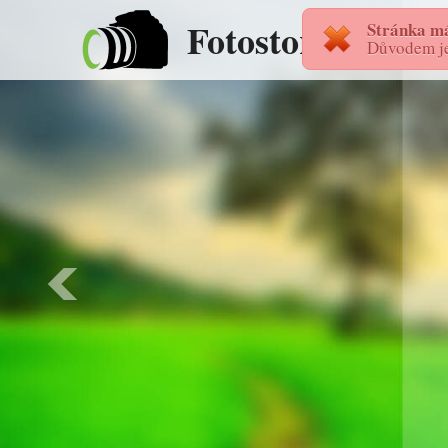
FotostoryAS
Stránka má
Důvodem je 