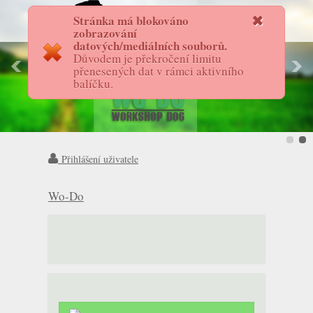
Stránka má blokováno
FotostoryAS
zobrazování
datových/mediálních souborů.
Důvodem je překročení limitu
přenesených dat v rámci aktivního
balíčku.
Přihlášení uživatele
Wo-Do