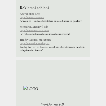
Reklamní sdělení
Araven shop s.r.o
https://www.araven.cz
Araven.cz – knihy, sběratelské edice a bazarové poklady.
Mechária, Mechový svět
https://www.mecharia.com
-výroba soběstačných rostlinných ekosystémů
Hračky Modely Stavebnice
https://www.domovshop.cz
Prodej dřevěných hraček, stavebnic, sběratelských modelů,
nábytkového kování.
Wo-Do na FB