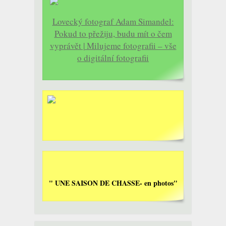
Lovecký fotograf Adam Simandel:
Pokud to přežiju, budu mít o čem
vyprávět | Milujeme fotografii – vše
o digitální fotografii
" UNE SAISON DE CHASSE- en photos"