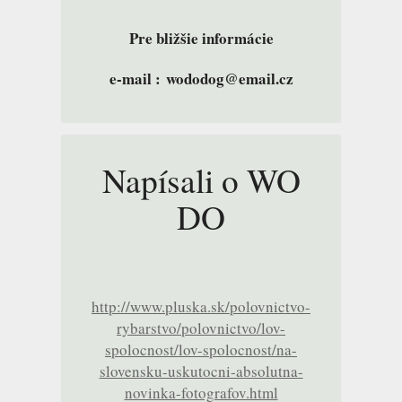
Pre bližšie informácie
e-mail : wododog@email.cz
Napísali o WO
DO
http://www.pluska.sk/polovnictvo-
rybarstvo/polovnictvo/lov-
spolocnost/lov-spolocnost/na-
slovensku-uskutocni-absolutna-
novinka-fotografov.html