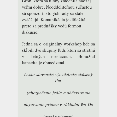
Grob, ktorá sa úlohy zmocnila naozaj
veľmi dobre. Neoddeliteľnou súčasťou
sú sponzori, ktorých rady sa stále
zväčšujú. Komunikácia je dôležitá,
preto sa prednášky vedú formou
diskusie.
Jedna sa o originálny workshop kde sa
skĺbili dve skupiny ľudí, ktorí sa stretnú
v letných mesiacoch. Bohužiaľ
kapacita je obmedzená.
česko-slovenský výcvikársky skúsený
tím.
zabezpečenie jedla a občerstvenia
ubytovanie priamo v základni Wo-Do
lovecké plemená